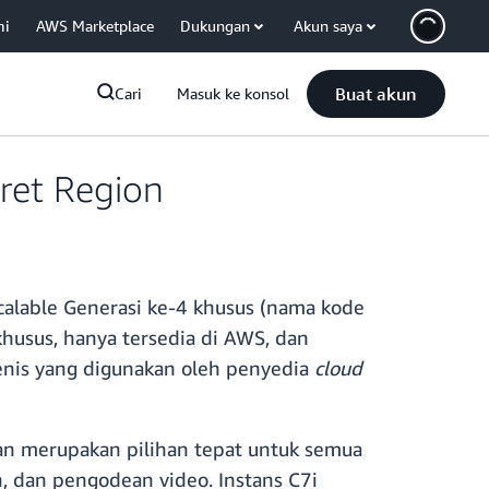
mi
AWS Marketplace
Dukungan
Akun saya
Buat akun
Cari
Masuk ke konsol
ret Region
calable Generasi ke-4 khusus (nama kode
khusus, hanya tersedia di AWS, dan
jenis yang digunakan oleh penyedia
cloud
dan merupakan pilihan tepat untuk semua
an, dan pengodean video. Instans C7i