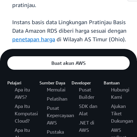
pratinjau.
Instans basis data Lingkungan Pratinjau Basis
Data Amazon RDS diberi harga sesuai dengan
penetapan harga
di Wilayah AS Timur (Ohio).
Buat akun AWS
Pelajari
Sumber Daya
Developer
Bantuan
Apa itu
Memulai
Pusat
Hubungi
AWS?
Builder
Kami
Pelatihan
Apa Itu
SDK dan
Ajukan
Pusat
Komputasi
Alat
Tiket
Kepercayaan
Cloud?
Dukungan
AWS
.NET di
Apa Itu
AWS
AWS
Pustaka