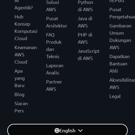
AI
re:Post
Solusi
Python
Agentik?
AWS
di AWS
Pusat
Hub
Pengetahua
Pusat
Java di
Konsep
Arsitektur
AWS
Gambaran
Komputasi
Umum
FAQ
PHP di
Cloud
Dukungan
Produk
AWS
Keamanan
AWS
dan
JavaScript
AWS
Teknis
Dapatkan
di AWS
Cloud
Bantuan
Laporan
Apa
Ahli
Analis
yang
Aksesibilita
Partner
Baru
AWS
AWS
Blog
Legal
Siaran
Pers
English