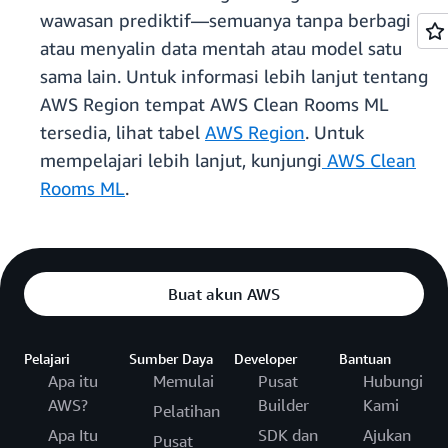
wawasan prediktif—semuanya tanpa berbagi
atau menyalin data mentah atau model satu
sama lain. Untuk informasi lebih lanjut tentang
AWS Region tempat AWS Clean Rooms ML
tersedia, lihat tabel
AWS Region
. Untuk
mempelajari lebih lanjut, kunjungi
AWS Clean
Rooms ML
.
Buat akun AWS
Pelajari
Sumber Daya
Developer
Bantuan
Apa itu
Memulai
Pusat
Hubungi
AWS?
Builder
Kami
Pelatihan
Apa Itu
SDK dan
Ajukan
Pusat