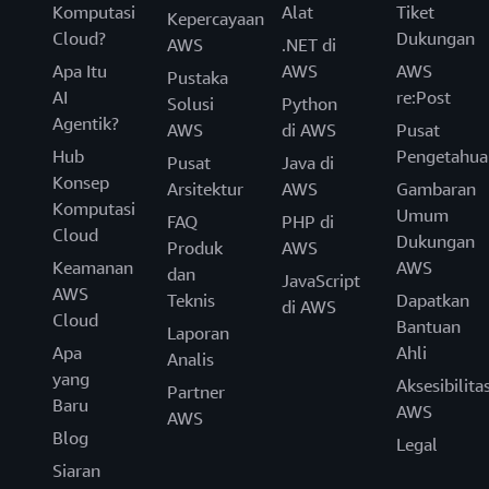
Komputasi
Alat
Tiket
Kepercayaan
Cloud?
Dukungan
AWS
.NET di
Apa Itu
AWS
AWS
Pustaka
AI
re:Post
Solusi
Python
Agentik?
AWS
di AWS
Pusat
Hub
Pengetahua
Pusat
Java di
Konsep
Arsitektur
AWS
Gambaran
Komputasi
Umum
FAQ
PHP di
Cloud
Dukungan
Produk
AWS
Keamanan
AWS
dan
JavaScript
AWS
Teknis
Dapatkan
di AWS
Cloud
Bantuan
Laporan
Apa
Ahli
Analis
yang
Aksesibilita
Partner
Baru
AWS
AWS
Blog
Legal
Siaran