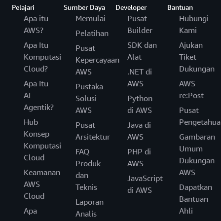
Pelajari
Sumber Daya
Developer
Bantuan
Apa itu
Memulai
Pusat
Hubungi
AWS?
Builder
Kami
Pelatihan
Apa Itu
SDK dan
Ajukan
Pusat
Komputasi
Alat
Tiket
Kepercayaan
Cloud?
Dukungan
AWS
.NET di
Apa Itu
AWS
AWS
Pustaka
AI
re:Post
Solusi
Python
Agentik?
AWS
di AWS
Pusat
Hub
Pengetahua
Pusat
Java di
Konsep
Arsitektur
AWS
Gambaran
Komputasi
Umum
FAQ
PHP di
Cloud
Dukungan
Produk
AWS
Keamanan
AWS
dan
JavaScript
AWS
Teknis
Dapatkan
di AWS
Cloud
Bantuan
Laporan
Apa
Ahli
Analis