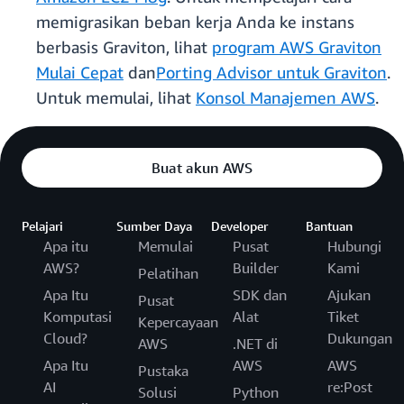
memigrasikan beban kerja Anda ke instans
berbasis Graviton, lihat
program AWS Graviton
Mulai Cepat
dan
Porting Advisor untuk Graviton
.
Untuk memulai, lihat
Konsol Manajemen AWS
.
Buat akun AWS
Pelajari
Sumber Daya
Developer
Bantuan
Apa itu
Memulai
Pusat
Hubungi
AWS?
Builder
Kami
Pelatihan
Apa Itu
SDK dan
Ajukan
Pusat
Komputasi
Alat
Tiket
Kepercayaan
Cloud?
Dukungan
AWS
.NET di
Apa Itu
AWS
AWS
Pustaka
AI
re:Post
Solusi
Python