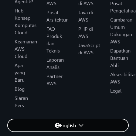
Agentik?
AWS
di AWS
Pusat
Hub
Pengetahua
Pusat
Java di
Konsep
Arsitektur
AWS
Gambaran
Komputasi
Umum
FAQ
PHP di
Cloud
Dukungan
Produk
AWS
Keamanan
AWS
dan
JavaScript
AWS
Teknis
Dapatkan
di AWS
Cloud
Bantuan
Laporan
Apa
Ahli
Analis
yang
Aksesibilita
Partner
Baru
AWS
AWS
Blog
Legal
Siaran
Pers
English