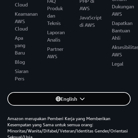
FAQ
PHP di
Cloud
Dukungan
Produk
AWS
Keamanan
AWS
dan
JavaScript
AWS
Teknis
Dapatkan
di AWS
Cloud
Bantuan
Laporan
Apa
Ahli
Analis
yang
Aksesibilita
Partner
Baru
AWS
AWS
Blog
Legal
Siaran
Pers
English
Amazon merupakan Pemberi Kerja yang Memberikan
Kesempatan yang Sama untuk semua orang:
Minoritas/Wanita/Difabel/Veteran/Identitas Gender/Orientasi
Seksual/Usia.