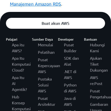
Manajemen Amazon RDS
.
Buat akun AWS
Pelajari
Sumber Daya
Developer
Bantuan
Apa itu
Memulai
Pusat
Hubungi
AWS?
Builder
Kami
Pelatihan
Apa Itu
SDK dan
Ajukan
Pusat
Komputasi
Alat
Tiket
Kepercayaan
Cloud?
Dukungan
AWS
.NET di
Apa Itu
AWS
AWS
Pustaka
AI
re:Post
Solusi
Python
Agentik?
AWS
di AWS
Pusat
Hub
Pengetahua
Pusat
Java di
Konsep
Arsitektur
AWS
Gambaran
Komputasi
Umum