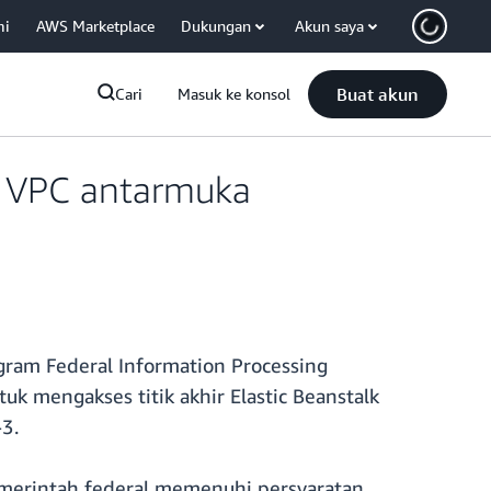
mi
AWS Marketplace
Dukungan
Akun saya
Buat akun
Cari
Masuk ke konsol
r VPC antarmuka
ogram Federal Information Processing
 mengakses titik akhir Elastic Beanstalk
3.
emerintah federal memenuhi persyaratan