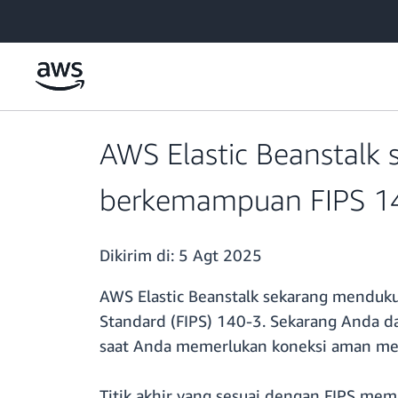
a11y-skip-to-main-content
AWS Elastic Beanstalk
berkemampuan FIPS 1
Dikirim di:
5 Agt 2025
AWS Elastic Beanstalk sekarang mendukun
Standard (FIPS) 140-3. Sekarang Anda d
saat Anda memerlukan koneksi aman meng
Titik akhir yang sesuai dengan FIPS m