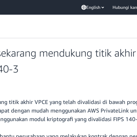
English
Hubungi ka
 sekarang mendukung titik akhi
40-3
g titik akhir VPCE yang telah divalidasi di bawah pr
apat dengan mudah menggunakan AWS PrivateLink untuk
gunakan modul kriptografi yang divalidasi FIPS 140-
embantu perusahaan yang melakukan kontrak dengan p