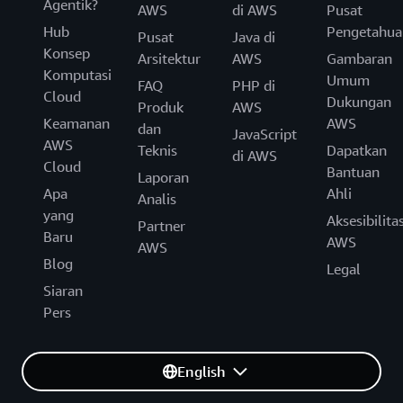
Agentik?
AWS
di AWS
Pusat
Hub
Pengetahua
Pusat
Java di
Konsep
Arsitektur
AWS
Gambaran
Komputasi
Umum
FAQ
PHP di
Cloud
Dukungan
Produk
AWS
Keamanan
AWS
dan
JavaScript
AWS
Teknis
Dapatkan
di AWS
Cloud
Bantuan
Laporan
Apa
Ahli
Analis
yang
Aksesibilita
Partner
Baru
AWS
AWS
Blog
Legal
Siaran
Pers
English