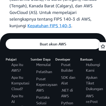
(Tengah), Kanada Barat (Calgary), dan AWS
GovCloud (AS). Untuk mempelajari
selengkapnya tentang FIPS 140-3 di AWS,
kunjungi
Kepatuhan FIPS 140-3
.
Buat akun AWS
Pelajari
Sumber Daya
Developer
Bantuan
Apa itu
Memulai
Pusat
Hubungi
AWS?
Builder
Kami
Pelatihan
Apa Itu
SDK dan
Ajukan
Pusat
Komputasi
Alat
Tiket
Kepercayaan
Cloud?
Dukungan
AWS
.NET di
Apa Itu
AWS
AWS
Pustaka
AI
re:Post
Solusi
Python