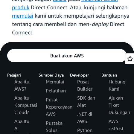
produk
Direct Connect. Atau, kunjungi halaman
memulai
kami untuk mempelajari selengkapnya
tentang cara membeli dan men-
deploy
Direct
Connect.
Buat akun AWS
Pelajari
Sumber Daya
Developer
Bantuan
Apa itu
Memulai
Pusat
Hubungi
AWS?
Builder
Kami
Pelatihan
Apa Itu
SDK dan
Ajukan
Pusat
Komputasi
Alat
Tiket
Kepercayaan
Cloud?
Dukungan
AWS
.NET di
Apa Itu
AWS
AWS
Pustaka
AI
re:Post
Solusi
Python