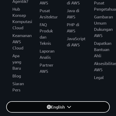
Agentik?
AWS
di AWS
Pusat
Hub
Pengetahua
Pusat
Java di
Konsep
Arsitektur
AWS
Gambaran
Komputasi
Umum
FAQ
PHP di
Cloud
Dukungan
Produk
AWS
Keamanan
AWS
dan
JavaScript
AWS
Teknis
Dapatkan
di AWS
Cloud
Bantuan
Laporan
Apa
Ahli
Analis
yang
Aksesibilita
Partner
Baru
AWS
AWS
Blog
Legal
Siaran
Pers
English