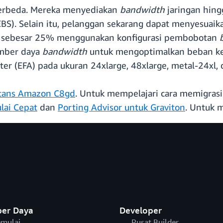
 berbeda. Mereka menyediakan
bandwidth
jaringan hin
BS). Selain itu, pelanggan sekarang dapat menyesuaik
i sebesar 25% menggunakan konfigurasi pembobotan
sumber daya
bandwidth
untuk mengoptimalkan beban kerj
ter (EFA) pada ukuran 24xlarge, 48xlarge, metal-24xl, 
stans Amazon C8gd
. Untuk mempelajari cara memigrasi
lai Cepat
dan
Porting Advisor untuk Graviton
. Untuk 
er Daya
Developer
mulai
Pusat Builder