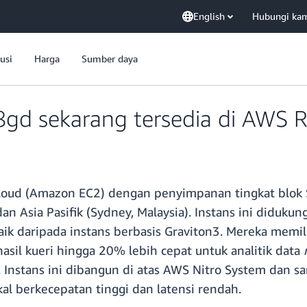
English
Hubungi ka
usi
Harga
Sumber daya
gd sekarang tersedia di AWS 
loud (Amazon EC2) dengan penyimpanan tingkat blok S
dan Asia Pasifik (Sydney, Malaysia). Instans ini diduku
k daripada instans berbasis Graviton3. Mereka memili
 hasil kueri hingga 20% lebih cepat untuk analitik data
Instans ini dibangun di atas AWS Nitro System dan san
l berkecepatan tinggi dan latensi rendah.