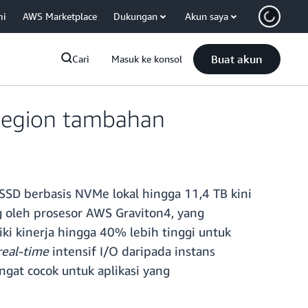
mi
AWS Marketplace
Dukungan
Akun saya
Buat akun
Cari
Masuk ke konsol
Region tambahan
SD berbasis NVMe lokal hingga 11,4 TB kini
ng oleh prosesor AWS Graviton4, yang
ki kinerja hingga 40% lebih tinggi untuk
real-time
intensif I/O daripada instans
gat cocok untuk aplikasi yang