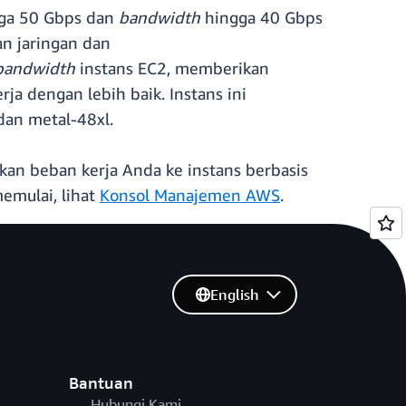
gga 50 Gbps dan
bandwidth
hingga 40 Gbps
an jaringan dan
bandwidth
instans EC2, memberikan
a dengan lebih baik. Instans ini
dan metal-48xl.
kan beban kerja Anda ke instans berbasis
memulai, lihat
Konsol Manajemen AWS
.
English
Bantuan
Hubungi Kami