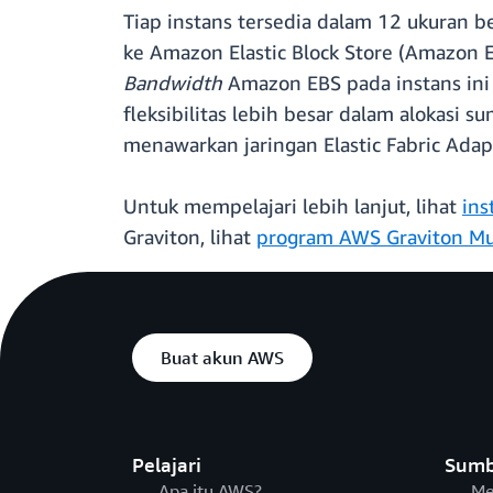
Tiap instans tersedia dalam 12 ukuran
ke Amazon Elastic Block Store (Amazon E
Bandwidth
Amazon EBS pada instans in
fleksibilitas lebih besar dalam alokasi 
menawarkan jaringan Elastic Fabric Adap
Untuk mempelajari lebih lanjut, lihat
in
Graviton, lihat
program AWS Graviton Mu
Buat akun AWS
Pelajari
Sumb
Apa itu AWS?
Me