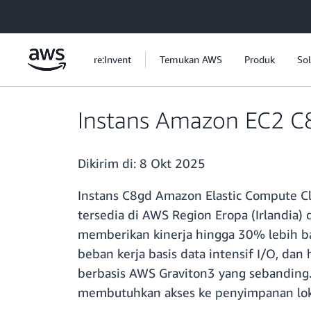
a11y-skip-to-main-content
re:Invent
Temukan AWS
Produk
Sol
Instans Amazon EC2 C8
Dikirim di:
8 Okt 2025
Instans C8gd Amazon Elastic Compute C
tersedia di AWS Region Eropa (Irlandia) 
memberikan kinerja hingga 30% lebih bai
beban kerja basis data intensif I/O, dan
berbasis AWS Graviton3 yang sebanding. 
membutuhkan akses ke penyimpanan loka