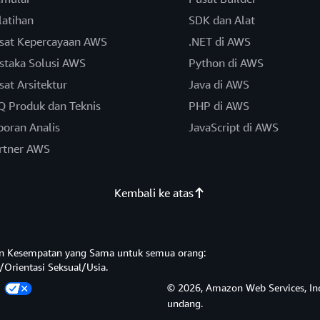
latihan
SDK dan Alat
sat Kepercayaan AWS
.NET di AWS
staka Solusi AWS
Python di AWS
sat Arsitektur
Java di AWS
Q Produk dan Teknis
PHP di AWS
poran Analis
JavaScript di AWS
rtner AWS
Kembali ke atas
n Kesempatan yang Sama untuk semua orang:
/Orientasi Seksual/Usia.
a
© 2026, Amazon Web Services, Inc.
undang.