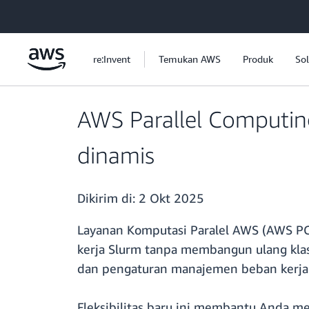
a11y-skip-to-main-content
re:Invent
Temukan AWS
Produk
Sol
AWS Parallel Computin
dinamis
Dikirim di:
2 Okt 2025
Layanan Komputasi Paralel AWS (AWS P
kerja Slurm tanpa membangun ulang klas
dan pengaturan manajemen beban kerja p
Fleksibilitas baru ini membantu Anda m