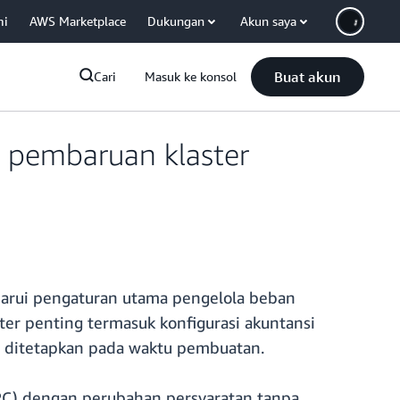
mi
AWS Marketplace
Dukungan
Akun saya
Buat akun
Cari
Masuk ke konsol
 pembaruan klaster
rui pengaturan utama pengelola beban
er penting termasuk konfigurasi akuntansi
i ditetapkan pada waktu pembuatan.
HPC) dengan perubahan persyaratan tanpa