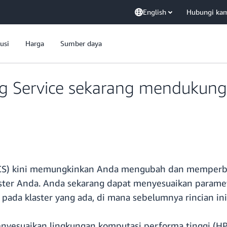
English
Hubungi ka
usi
Harga
Sumber daya
g Service sekarang mendukung
CS) kini memungkinkan Anda mengubah dan memperba
ter Anda. Anda sekarang dapat menyesuaikan paramet
ada klaster yang ada, di mana sebelumnya rincian in
enyesuaikan lingkungan komputasi performa tinggi (