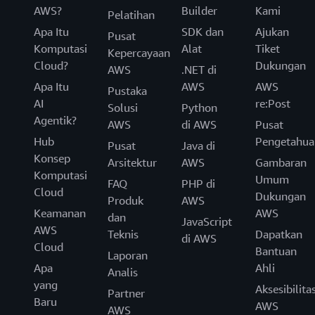
AWS?
Builder
Kami
Pelatihan
Apa Itu
SDK dan
Ajukan
Pusat
Komputasi
Alat
Tiket
Kepercayaan
Cloud?
Dukungan
AWS
.NET di
Apa Itu
AWS
AWS
Pustaka
AI
re:Post
Solusi
Python
Agentik?
AWS
di AWS
Pusat
Hub
Pengetahua
Pusat
Java di
Konsep
Arsitektur
AWS
Gambaran
Komputasi
Umum
FAQ
PHP di
Cloud
Dukungan
Produk
AWS
Keamanan
AWS
dan
JavaScript
AWS
Teknis
Dapatkan
di AWS
Cloud
Bantuan
Laporan
Apa
Ahli
Analis
yang
Aksesibilita
Partner
Baru
AWS
AWS