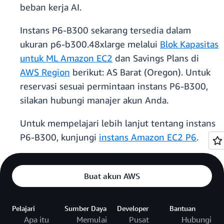
beban kerja AI.
Instans P6-B300 sekarang tersedia dalam
ukuran p6-b300.48xlarge melalui
Blok Kapasitas
untuk ML Amazon EC2
dan Savings Plans di
AWS Region
berikut: AS Barat (Oregon). Untuk
reservasi sesuai permintaan instans P6-B300,
silakan hubungi manajer akun Anda.
Untuk mempelajari lebih lanjut tentang instans
P6-B300, kunjungi
instans Amazon EC2 P6
.
Buat akun AWS
Pelajari
Sumber Daya
Developer
Bantuan
Apa itu
Memulai
Pusat
Hubungi