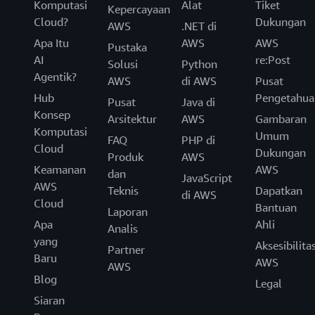
Komputasi
Alat
Tiket
Kepercayaan
Cloud?
Dukungan
AWS
.NET di
Apa Itu
AWS
AWS
Pustaka
AI
re:Post
Solusi
Python
Agentik?
AWS
di AWS
Pusat
Hub
Pengetahua
Pusat
Java di
Konsep
Arsitektur
AWS
Gambaran
Komputasi
Umum
FAQ
PHP di
Cloud
Dukungan
Produk
AWS
Keamanan
AWS
dan
JavaScript
AWS
Teknis
Dapatkan
di AWS
Cloud
Bantuan
Laporan
Apa
Ahli
Analis
yang
Aksesibilita
Partner
Baru
AWS
AWS
Blog
Legal
Siaran