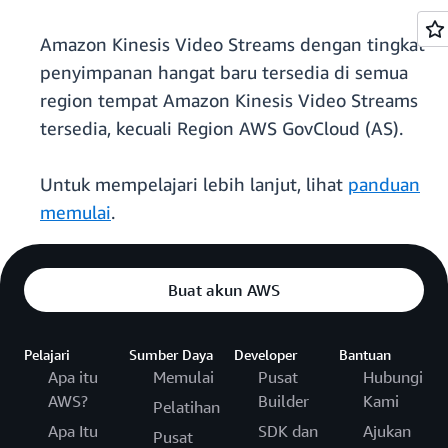
Amazon Kinesis Video Streams dengan tingkat
penyimpanan hangat baru tersedia di semua
region tempat Amazon Kinesis Video Streams
tersedia, kecuali Region AWS GovCloud (AS).
Untuk mempelajari lebih lanjut, lihat
panduan
memulai
.
Buat akun AWS
Pelajari
Sumber Daya
Developer
Bantuan
Apa itu
Memulai
Pusat
Hubungi
AWS?
Builder
Kami
Pelatihan
Apa Itu
SDK dan
Ajukan
Pusat