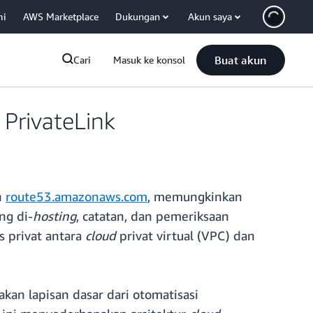
mi
AWS Marketplace
Dukungan
Akun saya
Buat akun
Cari
Masuk ke konsol
PrivateLink
n
route53.amazonaws.com
, memungkinkan
ng di-
hosting
, catatan, dan pemeriksaan
s privat antara
cloud
privat virtual (VPC) dan
kan lapisan dasar dari otomatisasi