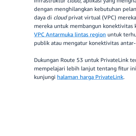
infrastruktur
cloud
, aplikasi yang mengh
dengan menghilangkan kebutuhan pelan
daya di
cloud
privat virtual (VPC) merek
mereka untuk membangun konektivitas ke
VPC Antarmuka lintas region
untuk terh
publik atau mengatur konektivitas antar
Dukungan Route 53 untuk PrivateLink ter
mempelajari lebih lanjut tentang fitur i
kunjungi
halaman harga PrivateLink
.