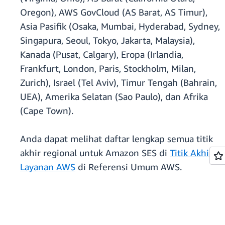
Oregon), AWS GovCloud (AS Barat, AS Timur),
Asia Pasifik (Osaka, Mumbai, Hyderabad, Sydney,
Singapura, Seoul, Tokyo, Jakarta, Malaysia),
Kanada (Pusat, Calgary), Eropa (Irlandia,
Frankfurt, London, Paris, Stockholm, Milan,
Zurich), Israel (Tel Aviv), Timur Tengah (Bahrain,
UEA), Amerika Selatan (Sao Paulo), dan Afrika
(Cape Town).
Anda dapat melihat daftar lengkap semua titik
akhir regional untuk Amazon SES di
Titik Akhir
Layanan AWS
di Referensi Umum AWS.