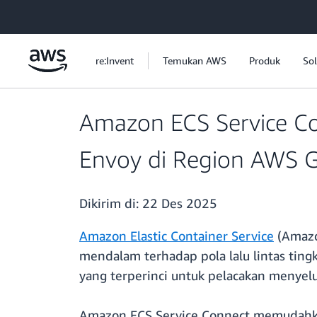
a11y-skip-to-main-content
re:Invent
Temukan AWS
Produk
Sol
Amazon ECS Service Co
Envoy di Region AWS G
Dikirim di:
22 Des 2025
Amazon Elastic Container Service
(Amazo
mendalam terhadap pola lalu lintas tin
yang terperinci untuk pelacakan menyel
Amazon ECS Service Connect memudahkan