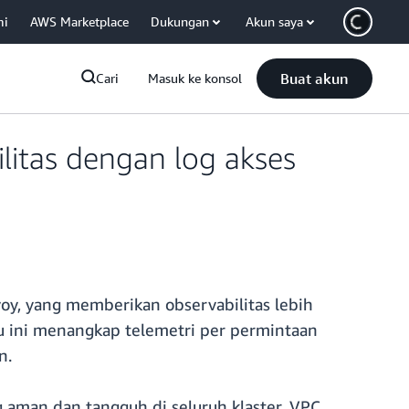
mi
AWS Marketplace
Dukungan
Akun saya
Buat akun
Cari
Masuk ke konsol
itas dengan log akses
oy, yang memberikan observabilitas lebih
u ini menangkap telemetri per permintaan
n.
man dan tangguh di seluruh klaster, VPC,