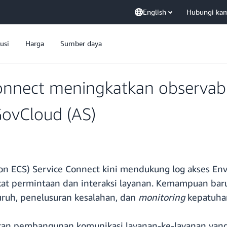
English
Hubungi ka
usi
Harga
Sumber daya
nnect meningkatkan observabil
ovCloud (AS)
n ECS) Service Connect kini mendukung log akses Env
gkat permintaan dan interaksi layanan. Kemampuan bar
uruh, penelusuran kesalahan, dan
monitoring
kepatuha
 pembangunan komunikasi layanan-ke-layanan yang a