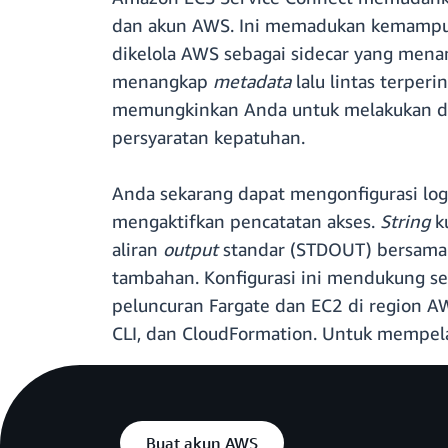
dan akun AWS. Ini memadukan kemampua
dikelola AWS sebagai sidecar yang menan
menangkap
metadata
lalu lintas terper
memungkinkan Anda untuk melakukan diag
persyaratan kepatuhan.
Anda sekarang dapat mengonfigurasi lo
mengaktifkan pencatatan akses.
String
k
aliran
output
standar (STDOUT) bersam
tambahan. Konfigurasi ini mendukung se
peluncuran Fargate dan EC2 di region 
CLI, dan CloudFormation. Untuk mempelaj
Buat akun AWS