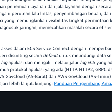
n penemuan layanan dan jala layanan dengan secara 
gani perutean lalu lintas, penyeimbangan beban, dan 
inci yang memungkinkan visibilitas tingkat permintaan 
nostik jaringan, memecahkan masalah secara efisien,
g akses dalam ECS Service Connect dengan memperbaru
ueri disunting secara
default
untuk melindungi data sen
a
log
aplikasi dan mengalir melalui jalur
log
ECS ​​yang 
mua protokol aplikasi yang ada (HTTP, HTTP2, GRPC da
AWS GovCloud (AS-Barat) dan AWS GovCloud (AS-Timur)
ari lebih lanjut, kunjungi
Panduan Pengembang Ama