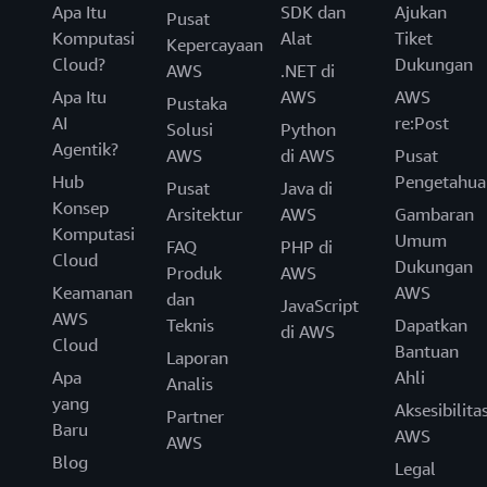
Apa Itu
SDK dan
Ajukan
Pusat
Komputasi
Alat
Tiket
Kepercayaan
Cloud?
Dukungan
AWS
.NET di
Apa Itu
AWS
AWS
Pustaka
AI
re:Post
Solusi
Python
Agentik?
AWS
di AWS
Pusat
Hub
Pengetahua
Pusat
Java di
Konsep
Arsitektur
AWS
Gambaran
Komputasi
Umum
FAQ
PHP di
Cloud
Dukungan
Produk
AWS
Keamanan
AWS
dan
JavaScript
AWS
Teknis
Dapatkan
di AWS
Cloud
Bantuan
Laporan
Apa
Ahli
Analis
yang
Aksesibilita
Partner
Baru
AWS
AWS
Blog
Legal