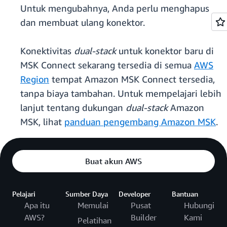
Untuk mengubahnya, Anda perlu menghapus
dan membuat ulang konektor.
Konektivitas
dual-stack
untuk konektor baru di
MSK Connect sekarang tersedia di semua
AWS
Region
tempat Amazon MSK Connect tersedia,
tanpa biaya tambahan. Untuk mempelajari lebih
lanjut tentang dukungan
dual-stack
Amazon
MSK, lihat
panduan pengembang Amazon MSK
.
Buat akun AWS
Pelajari
Sumber Daya
Developer
Bantuan
Apa itu
Memulai
Pusat
Hubungi
AWS?
Builder
Kami
Pelatihan