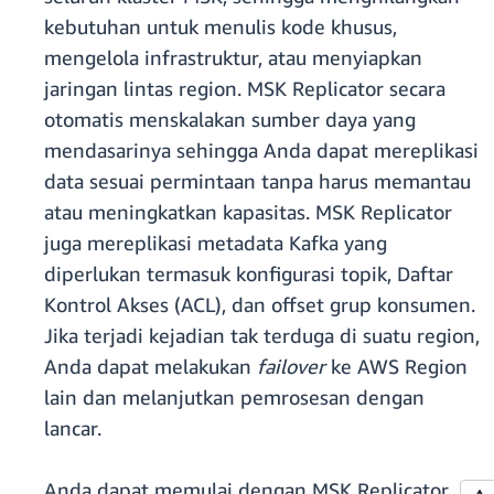
kebutuhan untuk menulis kode khusus,
mengelola infrastruktur, atau menyiapkan
jaringan lintas region. MSK Replicator secara
otomatis menskalakan sumber daya yang
mendasarinya sehingga Anda dapat mereplikasi
data sesuai permintaan tanpa harus memantau
atau meningkatkan kapasitas. MSK Replicator
juga mereplikasi metadata Kafka yang
diperlukan termasuk konfigurasi topik, Daftar
Kontrol Akses (ACL), dan offset grup konsumen.
Jika terjadi kejadian tak terduga di suatu region,
Anda dapat melakukan
failover
ke AWS Region
lain dan melanjutkan pemrosesan dengan
lancar.
Anda dapat memulai dengan MSK Replicator