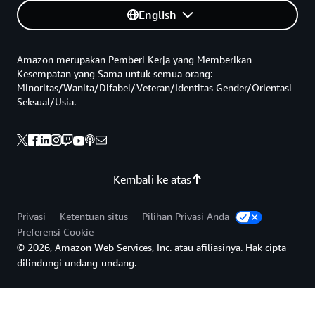
English
Amazon merupakan Pemberi Kerja yang Memberikan
Kesempatan yang Sama untuk semua orang:
Minoritas/Wanita/Difabel/Veteran/Identitas Gender/Orientasi
Seksual/Usia.
Kembali ke atas
Privasi
Ketentuan situs
Pilihan Privasi Anda
Preferensi Cookie
© 2026, Amazon Web Services, Inc. atau afiliasinya. Hak cipta
dilindungi undang-undang.