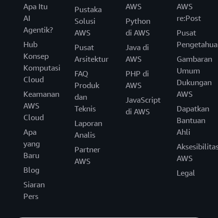
Apa Itu
AWS
AWS
Pustaka
AI
re:Post
Solusi
Python
Agentik?
AWS
di AWS
Pusat
Hub
Pengetahua
Pusat
Java di
Konsep
Arsitektur
AWS
Gambaran
Komputasi
Umum
FAQ
PHP di
Cloud
Dukungan
Produk
AWS
Keamanan
AWS
dan
JavaScript
AWS
Teknis
Dapatkan
di AWS
Cloud
Bantuan
Laporan
Apa
Ahli
Analis
yang
Aksesibilita
Partner
Baru
AWS
AWS
Blog
Legal
Siaran
Pers