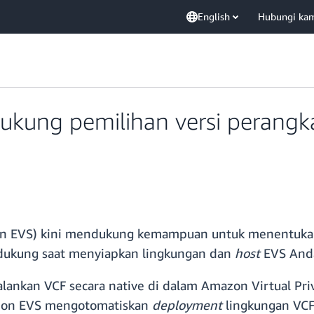
English
Hubungi ka
kung pemilihan versi perangk
n EVS) kini mendukung kemampuan untuk menentukan
idukung saat menyiapkan lingkungan dan
host
EVS And
kan VCF secara native di dalam Amazon Virtual Priv
zon EVS mengotomatiskan
deployment
lingkungan VCF