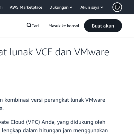
mi
AWS Marketplace
Dukungan
Akun saya
Buat akun
Cari
Masuk ke konsol
at lunak VCF dan VMware
 kombinasi versi perangkat lunak VMware
a.
ate Cloud (VPC) Anda, yang didukung oleh
 lengkap dalam hitungan jam menggunakan