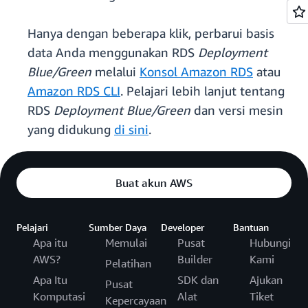
Hanya dengan beberapa klik, perbarui basis
data Anda menggunakan RDS
Deployment
Blue/Green
melalui
Konsol Amazon RDS
atau
Amazon RDS CLI
. Pelajari lebih lanjut tentang
RDS
Deployment Blue/Green
dan versi mesin
yang didukung
di sini
.
Buat akun AWS
Pelajari
Sumber Daya
Developer
Bantuan
Apa itu
Memulai
Pusat
Hubungi
AWS?
Builder
Kami
Pelatihan
Apa Itu
SDK dan
Ajukan
Pusat
Komputasi
Alat
Tiket
Kepercayaan