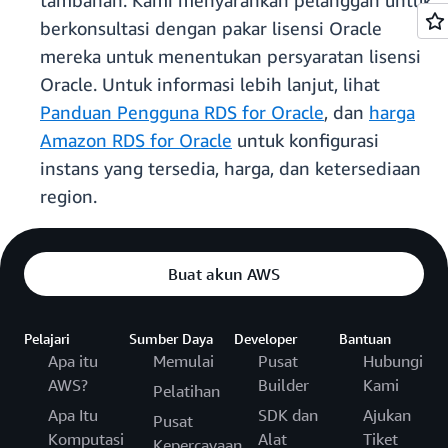
tambahan. Kami menyarankan pelanggan untuk
berkonsultasi dengan pakar lisensi Oracle
mereka untuk menentukan persyaratan lisensi
Oracle. Untuk informasi lebih lanjut, lihat
Panduan Pengguna RDS for Oracle
, dan
harga
Amazon RDS for Oracle
untuk konfigurasi
instans yang tersedia, harga, dan ketersediaan
region.
Buat akun AWS
Pelajari
Sumber Daya
Developer
Bantuan
Apa itu
Memulai
Pusat
Hubungi
AWS?
Builder
Kami
Pelatihan
Apa Itu
SDK dan
Ajukan
Pusat
Komputasi
Alat
Tiket
Kepercayaan