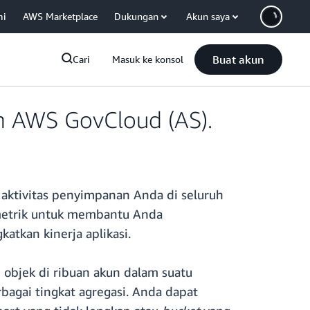
mi
AWS Marketplace
Dukungan
Akun saya
Buat akun
Cari
Masuk ke konsol
n AWS GovCloud (AS).
ktivitas penyimpanan Anda di seluruh
 metrik untuk membantu Anda
tkan kinerja aplikasi.
objek di ribuan akun dalam suatu
gai tingkat agregasi. Anda dapat