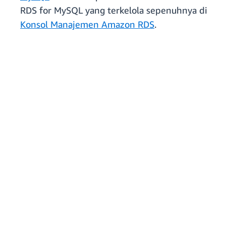
RDS for MySQL yang terkelola sepenuhnya di
Konsol Manajemen Amazon RDS
.