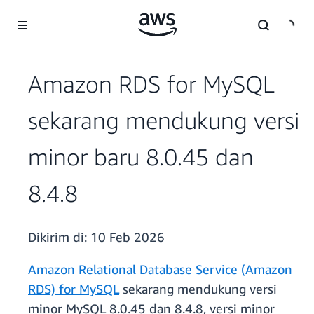
a11y-skip-to-main-content
Amazon RDS for MySQL
sekarang mendukung versi
minor baru 8.0.45 dan
8.4.8
Dikirim di:
10 Feb 2026
Amazon Relational Database Service (Amazon
RDS) for MySQL
sekarang mendukung versi
minor MySQL 8.0.45 dan 8.4.8, versi minor