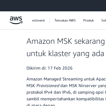
a11y-skip-to-main-content
re:Invent
Temukan AWS
Produk
Sol
Amazon MSK sekarang m
untuk klaster yang ada
Dikirim di:
17 Feb 2026
Amazon Managed Streaming untuk Apach
MSK
Provisioned
dan MSK Nirserver ya
protokol IPv4 dan IPv6, di samping opsi 
sambil mempertahankan kompatibilitas 
di masa depan.