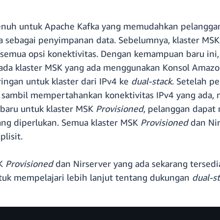
penuh untuk Apache Kafka yang memudahkan pelangg
a sebagai penyimpanan data. Sebelumnya, klaster MS
emua opsi konektivitas. Dengan kemampuan baru ini,
pada klaster MSK yang ada menggunakan Konsol Amazo
ngan untuk klaster dari IPv4 ke
dual-stack
. Setelah 
sambil mempertahankan konektivitas IPv4 yang ada, m
 baru untuk klaster MSK
Provisioned
, pelanggan dapat
ang diperlukan. Semua klaster MSK
Provisioned
dan Ni
lisit.
SK
Provisioned
dan Nirserver yang ada sekarang tersed
tuk mempelajari lebih lanjut tentang dukungan
dual-s