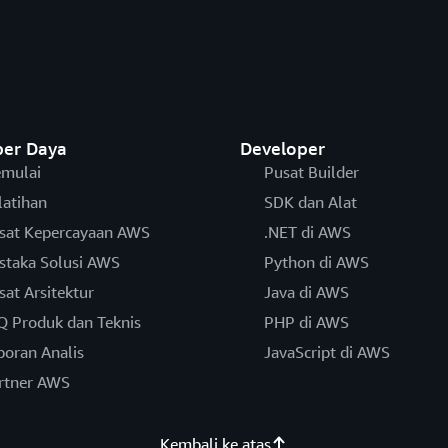
er Daya
Developer
mulai
Pusat Builder
latihan
SDK dan Alat
sat Kepercayaan AWS
.NET di AWS
staka Solusi AWS
Python di AWS
sat Arsitektur
Java di AWS
Q Produk dan Teknis
PHP di AWS
poran Analis
JavaScript di AWS
rtner AWS
Kembali ke atas