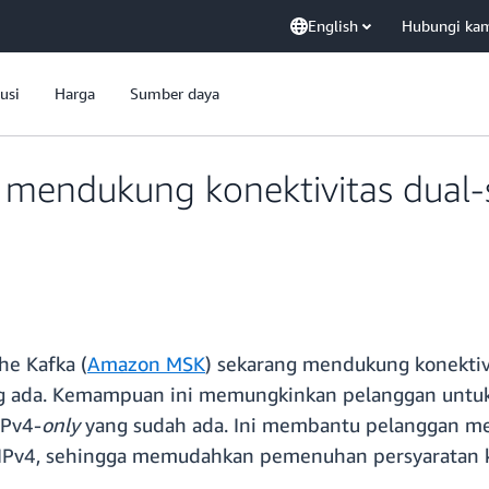
English
Hubungi ka
usi
Harga
Sumber daya
endukung konektivitas dual-st
e Kafka (
Amazon MSK
) sekarang mendukung konekti
ng ada. Kemampuan ini memungkinkan pelanggan unt
IPv4-
only
yang sudah ada. Ini membantu pelanggan mem
IPv4, sehingga memudahkan pemenuhan persyaratan ke