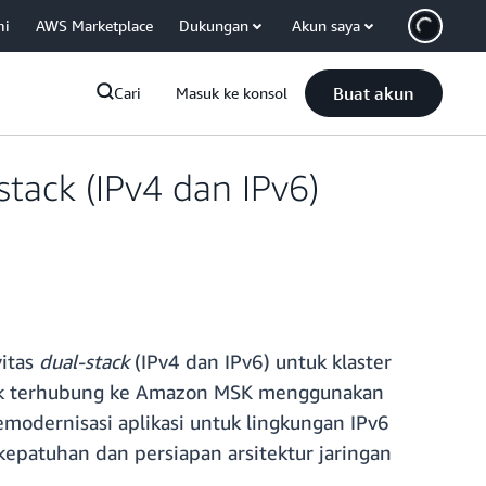
mi
AWS Marketplace
Dukungan
Akun saya
Buat akun
Cari
Masuk ke konsol
ack (IPv4 dan IPv6)
vitas
dual-stack
(IPv4 dan IPv6) untuk klaster
uk terhubung ke Amazon MSK menggunakan
odernisasi aplikasi untuk lingkungan IPv6
patuhan dan persiapan arsitektur jaringan