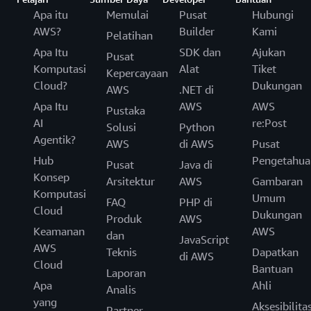
Apa itu
Memulai
Pusat
Hubungi
AWS?
Builder
Kami
Pelatihan
Apa Itu
SDK dan
Ajukan
Pusat
Komputasi
Alat
Tiket
Kepercayaan
Cloud?
Dukungan
AWS
.NET di
Apa Itu
AWS
AWS
Pustaka
AI
re:Post
Solusi
Python
Agentik?
AWS
di AWS
Pusat
Hub
Pengetahua
Pusat
Java di
Konsep
Arsitektur
AWS
Gambaran
Komputasi
Umum
FAQ
PHP di
Cloud
Dukungan
Produk
AWS
Keamanan
AWS
dan
JavaScript
AWS
Teknis
Dapatkan
di AWS
Cloud
Bantuan
Laporan
Apa
Ahli
Analis
yang
Aksesibilita
Partner