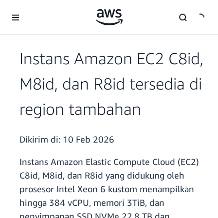
a11y-skip-to-main-content
Instans Amazon EC2 C8id,
M8id, dan R8id tersedia di
region tambahan
Dikirim di:
10 Feb 2026
Instans Amazon Elastic Compute Cloud (EC2)
C8id, M8id, dan R8id yang didukung oleh
prosesor Intel Xeon 6 kustom menampilkan
hingga 384 vCPU, memori 3TiB, dan
penyimpanan SSD NVMe 22,8 TB dan