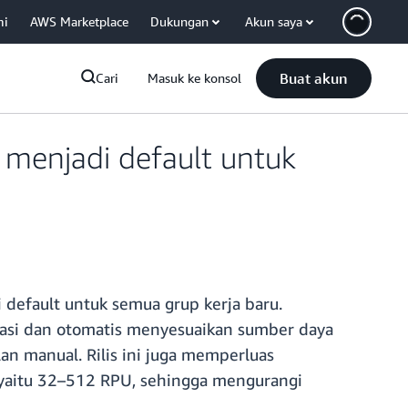
mi
AWS Marketplace
Dukungan
Akun saya
Buat akun
Cari
Masuk ke konsol
 menjadi default untuk
default untuk semua grup kerja baru.
asi dan otomatis menyesuaikan sumber daya
n manual. Rilis ini juga memperluas
yaitu 32–512 RPU, sehingga mengurangi