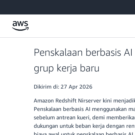
a11y-skip-to-main-content
Penskalaan berbasis AI
grup kerja baru
Dikirim di:
27 Apr 2026
Amazon Redshift Nirserver kini menjadik
Penskalaan berbasis AI menggunakan ma
sebelum antrean kueri, demi memberikan 
dukungan untuk beban kerja dengan ren
biaya awal untuk penskalaan berbasis AI.