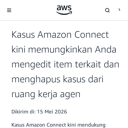
a11y-skip-to-main-content
Kasus Amazon Connect
kini memungkinkan Anda
mengedit item terkait dan
menghapus kasus dari
ruang kerja agen
Dikirim di:
15 Mei 2026
Kasus Amazon Connect kini mendukung