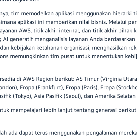
ya, tim memodelkan aplikasi menggunakan hierarki ti
ana aplikasi ini memberikan nilai bisnis. Melalui p
layanan AWS, titik akhir internal, dan titik akhir pihak
AI generatif menganalisis layanan Anda berdasarkan p
 dan kebijakan ketahanan organisasi, menghasilkan re
ations memungkinkan tim pusat untuk menentukan keb
edia di AWS Region berikut: AS Timur (Virginia Utara)
ondon), Eropa (Frankfurt), Eropa (Paris), Eropa (Stockho
asifik (Tokyo), Asia Pasifik (Seoul), dan Amerika Selatan
ntuk mempelajari lebih lanjut tentang generasi berik
ah ada dapat terus menggunakan pengalaman mereka 