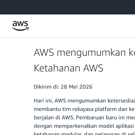
a11y-skip-to-main-content
AWS mengumumkan kete
Ketahanan AWS
Dikirim di:
28 Mei 2026
Hari ini, AWS mengumumkan ketersediaa
membantu tim rekayasa platform dan ke
berjalan di AWS. Pembaruan baru ini 
dengan memperkenalkan model aplikasi b
ketahanan modular, dan pelaporan di sel