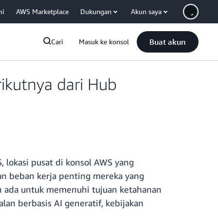
mi
AWS Marketplace
Dukungan
Akun saya
Buat akun
Cari
Masuk ke konsol
kutnya dari Hub
lokasi pusat di konsol AWS yang
an beban kerja penting mereka yang
h ada untuk memenuhi tujuan ketahanan
n berbasis AI generatif, kebijakan