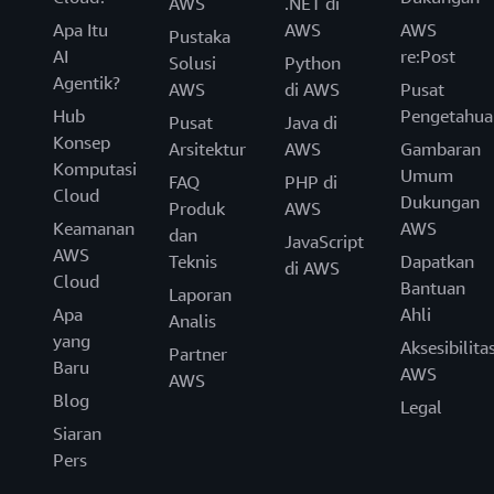
AWS
.NET di
Apa Itu
AWS
AWS
Pustaka
AI
re:Post
Solusi
Python
Agentik?
AWS
di AWS
Pusat
Hub
Pengetahua
Pusat
Java di
Konsep
Arsitektur
AWS
Gambaran
Komputasi
Umum
FAQ
PHP di
Cloud
Dukungan
Produk
AWS
Keamanan
AWS
dan
JavaScript
AWS
Teknis
Dapatkan
di AWS
Cloud
Bantuan
Laporan
Apa
Ahli
Analis
yang
Aksesibilita
Partner
Baru
AWS
AWS
Blog
Legal
Siaran
Pers