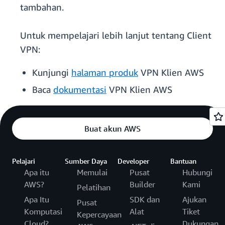
tambahan.
Untuk mempelajari lebih lanjut tentang Client
VPN:
Kunjungi
halaman produk
VPN Klien AWS
Baca
dokumentasi
VPN Klien AWS
Buat akun AWS
Pelajari
Sumber Daya
Developer
Bantuan
Apa itu
Memulai
Pusat
Hubungi
AWS?
Builder
Kami
Pelatihan
Apa Itu
SDK dan
Ajukan
Pusat
Komputasi
Alat
Tiket
Kepercayaan
Cloud?
Dukungan