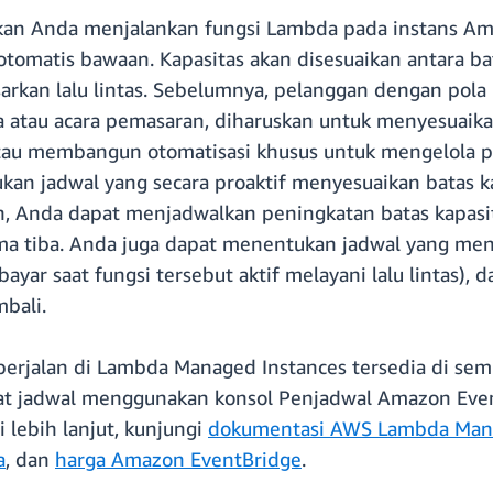
n Anda menjalankan fungsi Lambda pada instans Ama
tomatis bawaan. Kapasitas akan disesuaikan antara b
kan lalu lintas. Sebelumnya, pelanggan dengan pola la
ja atau acara pemasaran, diharuskan untuk menyesuaik
tau membangun otomatisasi khusus untuk mengelola pe
an jadwal yang secara proaktif menyesuaikan batas ka
oh, Anda dapat menjadwalkan peningkatan batas kapasi
ma tiba. Anda juga dapat menentukan jadwal yang men
yar saat fungsi tersebut aktif melayani lalu lintas)
mbali.
g berjalan di Lambda Managed Instances tersedia di 
t jadwal menggunakan konsol Penjadwal Amazon Even
lebih lanjut, kunjungi
dokumentasi AWS Lambda Mana
a
, dan
harga Amazon EventBridge
.