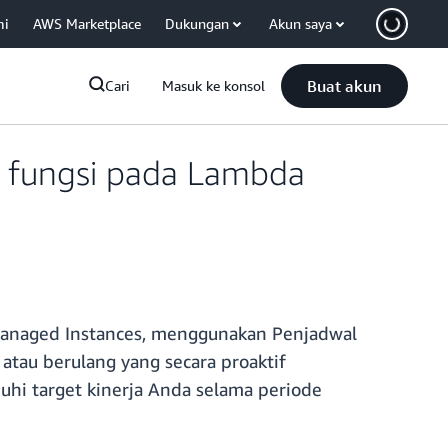
mi
AWS Marketplace
Dukungan
Akun saya
Buat akun
Cari
Masuk ke konsol
 fungsi pada Lambda
Managed Instances, menggunakan Penjadwal
tau berulang yang secara proaktif
uhi target kinerja Anda selama periode