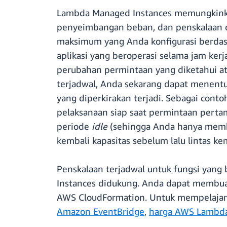
Lambda Managed Instances memungkinka
penyeimbangan beban, dan penskalaan o
maksimum yang Anda konfigurasi berdasar
aplikasi yang beroperasi selama jam ker
perubahan permintaan yang diketahui a
terjadwal, Anda sekarang dapat menentuk
yang diperkirakan terjadi. Sebagai cont
pelaksanaan siap saat permintaan perta
periode
idle
(sehingga Anda hanya memba
kembali kapasitas sebelum lalu lintas ke
Penskalaan terjadwal untuk fungsi yan
Instances didukung. Anda dapat membua
AWS CloudFormation. Untuk mempelajari 
Amazon EventBridge
,
harga AWS Lambd