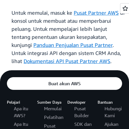
Untuk memulai, masuk ke
Pusat Partner AWS
di
konsol untuk membuat atau memperbarui
peluang. Untuk mempelajari lebih lanjut
tentang penentuan ukuran kesepakatan,
kunjungi
Panduan Penjualan Pusat Partner
.
Untuk integrasi API dengan sistem CRM Anda,
lihat
Dokumentasi API Pusat Partner AWS
.
Buat akun AWS
Pelajari
Sumber Daya
Developer
Bantuan
Apa itu
Memulai
Pusat
Hubungi
AWS?
Builder
Kami
Pelatihan
Apa Itu
SDK dan
Ajukan
Pusat