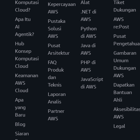
Komputasi
Alat
Tiket
Kepercayaan
Cloud?
Dukungan
AWS
.NET di
Apa Itu
AWS
AWS
Pustaka
AI
re:Post
Solusi
Python
Agentik?
AWS
di AWS
Pusat
Hub
Pengetahua
Pusat
Java di
Konsep
Arsitektur
AWS
Gambaran
Komputasi
Umum
FAQ
PHP di
Cloud
Dukungan
Produk
AWS
Keamanan
AWS
dan
JavaScript
AWS
Teknis
Dapatkan
di AWS
Cloud
Bantuan
Laporan
Apa
Ahli
Analis
yang
Aksesibilita
Partner
Baru
AWS
AWS
Blog
Legal
Siaran