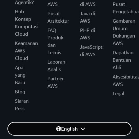
Agentik?
AWS
di AWS
Pusat
Hub
Pengetahua
Pusat
Java di
Konsep
Arsitektur
AWS
Gambaran
Komputasi
Umum
FAQ
PHP di
Cloud
Dukungan
Produk
AWS
Keamanan
AWS
dan
JavaScript
AWS
Teknis
Dapatkan
di AWS
Cloud
Bantuan
Laporan
Apa
Ahli
Analis
yang
Aksesibilita
Partner
Baru
AWS
AWS
Blog
Legal
Siaran
Pers
English