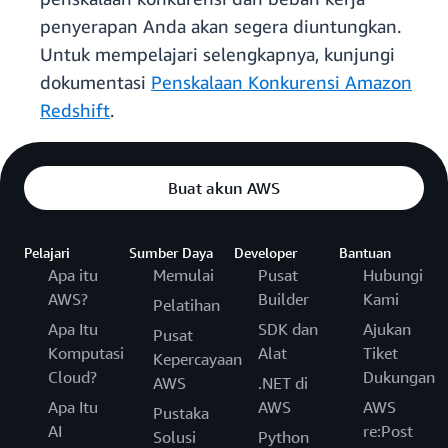
penyerapan Anda akan segera diuntungkan.
Untuk mempelajari selengkapnya, kunjungi
dokumentasi
Penskalaan Konkurensi Amazon
Redshift
.
Buat akun AWS
Pelajari
Sumber Daya
Developer
Bantuan
Apa itu
Memulai
Pusat
Hubungi
AWS?
Builder
Kami
Pelatihan
Apa Itu
SDK dan
Ajukan
Pusat
Komputasi
Alat
Tiket
Kepercayaan
Cloud?
Dukungan
AWS
.NET di
Apa Itu
AWS
AWS
Pustaka
AI
re:Post
Solusi
Python