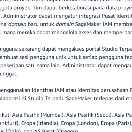
ggota proyek. Tim dapat berkolaborasi pada data proy
 Administrator dapat mengatur integrasi Pusat Identi
una
domain
baru untuk
domain
SageMaker IAM memberi
di mana mereka dapat mengelola akses dan memperbarui 
pengguna sekarang dapat mengakses portal Studio Ter
embuat sesi pengguna unik untuk setiap pengguna fed
pekerjaan satu sama lain. Administrator dapat mengau
unggal.
 menggunakan identitas IAM atau identitas perusahaan P
olaborasi di Studio Terpadu SageMaker terlepas dari m
kut: Asia Pasifik (Mumbai), Asia Pasifik (Seoul), Asia Pa
rankfurt), Eropa (Irlandia), Eropa (London), Eropa (Pari
ur (Ohio), dan AS Barat (Oregon).