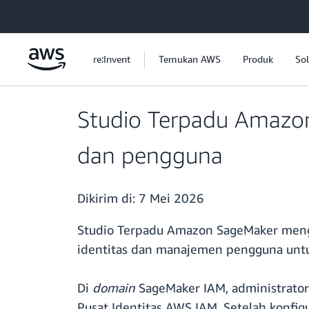
a11y-skip-to-main-content
re:Invent
Temukan AWS
Produk
Sol
Studio Terpadu Amazo
dan pengguna
Dikirim di:
7 Mei 2026
Studio Terpadu Amazon SageMaker mengum
identitas dan manajemen pengguna untu
Di
domain
SageMaker IAM, administrato
Pusat Identitas AWS IAM. Setelah konfi