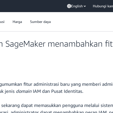
English
Hubungi ka
usi
Harga
Sumber daya
n SageMaker menambahkan fitu
umkan fitur administrasi baru yang memberi administ
k jenis
domain
IAM dan Pusat Identitas.
r sekarang dapat memasukkan pengguna melalui siste
gurasi, administrator dapat menambahkan peran IAM, p