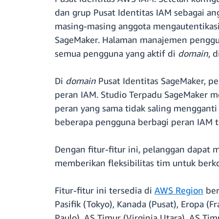
dan grup Pusat Identitas IAM sebagai an
masing-masing anggota mengautentikasi.
SageMaker. Halaman manajemen pengg
semua pengguna yang aktif di
domain
, 
Di
domain
Pusat Identitas SageMaker, 
peran IAM. Studio Terpadu SageMaker m
peran yang sama tidak saling mengganti 
beberapa pengguna berbagi peran IAM t
Dengan fitur-fitur ini, pelanggan dapat
memberikan fleksibilitas tim untuk berk
Fitur-fitur ini tersedia di
AWS Region
beri
Pasifik (Tokyo), Kanada (Pusat), Eropa (F
Paulo), AS Timur (Virginia Utara), AS Tim