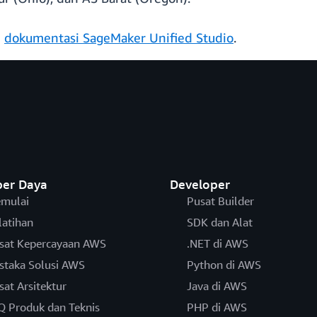
i
dokumentasi SageMaker Unified Studio
.
er Daya
Developer
mulai
Pusat Builder
latihan
SDK dan Alat
sat Kepercayaan AWS
.NET di AWS
staka Solusi AWS
Python di AWS
sat Arsitektur
Java di AWS
Q Produk dan Teknis
PHP di AWS