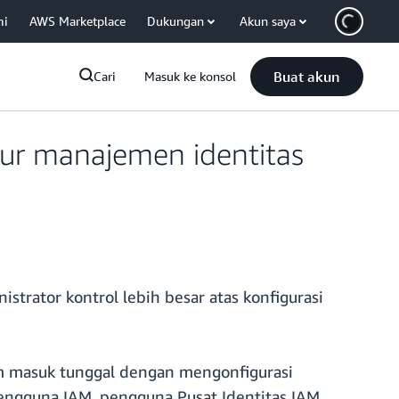
mi
AWS Marketplace
Dukungan
Akun saya
Buat akun
Cari
Masuk ke konsol
r manajemen identitas
rator kontrol lebih besar atas konfigurasi
m masuk tunggal dengan mengonfigurasi
engguna IAM, pengguna Pusat Identitas IAM,