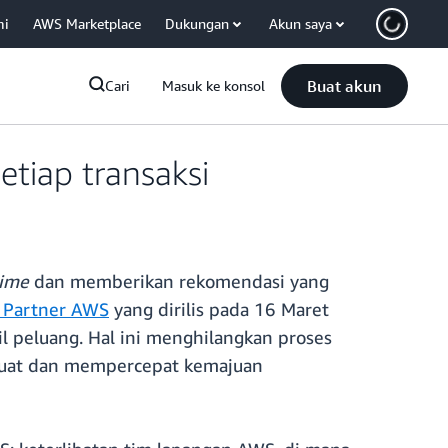
mi
AWS Marketplace
Dukungan
Akun saya
Buat akun
Cari
Masuk ke konsol
etiap transaksi
time
dan memberikan rekomendasi yang
 Partner AWS
yang dirilis pada 16 Maret
l peluang. Hal ini menghilangkan proses
kuat dan mempercepat kemajuan