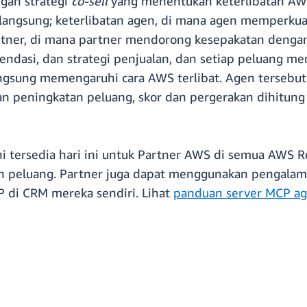
ngan strategi
co-sell
yang menentukan keterlibatan AWS
 langsung; keterlibatan agen, di mana agen memperku
artner, di mana partner mendorong kesepakatan denga
asi, dan strategi penjualan, dan setiap peluang men
ngsung memengaruhi cara AWS terlibat. Agen tersebu
an peningkatan peluang, skor dan pergerakan dihitung
 tersedia hari ini untuk Partner AWS di semua AWS R
n peluang. Partner juga dapat menggunakan pengala
P di CRM mereka sendiri. Lihat
panduan server MCP ag