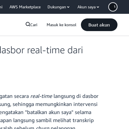
mi
AWS Marketplace
Dukungan
Akun saya
Buat akun
Cari
Masuk ke konsol
sbor real-time dari
gatan secara
real-time
langsung di dasbor
sung, sehingga memungkinkan intervensi
mengatakan "batalkan akun saya" selama
apan langsung sambil melihat transkrip
asalah sebelum
churn
pelanggan.