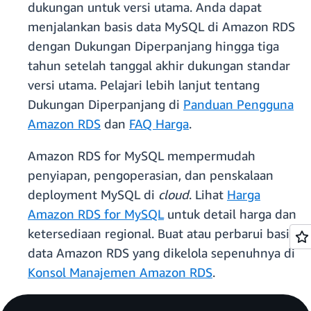
dukungan untuk versi utama. Anda dapat
menjalankan basis data MySQL di Amazon RDS
dengan Dukungan Diperpanjang hingga tiga
tahun setelah tanggal akhir dukungan standar
versi utama. Pelajari lebih lanjut tentang
Dukungan Diperpanjang di
Panduan Pengguna
Amazon RDS
dan
FAQ Harga
.
Amazon RDS for MySQL mempermudah
penyiapan, pengoperasian, dan penskalaan
deployment MySQL di
cloud
. Lihat
Harga
Amazon RDS for MySQL
untuk detail harga dan
ketersediaan regional. Buat atau perbarui basis
data Amazon RDS yang dikelola sepenuhnya di
Konsol Manajemen Amazon RDS
.