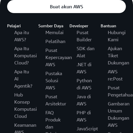
Buat akun AWS
Pelajari
Sumber Daya
Developer
Bantuan
Apa itu
Memulai
Pusat
Hubungi
AWS?
Builder
Kami
Pelatihan
Apa Itu
SDK dan
Ajukan
Pusat
Komputasi
Alat
Tiket
Kepercayaan
Cloud?
Dukungan
AWS
.NET di
Apa Itu
AWS
AWS
Pustaka
AI
re:Post
Solusi
Python
Agentik?
AWS
di AWS
Pusat
Hub
Pengetahua
Pusat
Java di
Konsep
Arsitektur
AWS
Gambaran
Komputasi
Umum
FAQ
PHP di
Cloud
Dukungan
Produk
AWS
Keamanan
AWS
dan
JavaScript
AWS