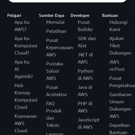
Pelajari
Sumber Daya
Developer
Bantuan
Apa itu
Memulai
Pusat
Hubungi
AWS?
Builder
Kami
Pelatihan
Apa Itu
SDK dan
Ajukan
Pusat
Komputasi
Alat
Tiket
Kepercayaan
Cloud?
Dukungan
AWS
.NET di
Apa Itu
AWS
AWS
Pustaka
AI
re:Post
Solusi
Python
Agentik?
AWS
di AWS
Pusat
Hub
Pengetahua
Pusat
Java di
Konsep
Arsitektur
AWS
Gambaran
Komputasi
Umum
FAQ
PHP di
Cloud
Dukungan
Produk
AWS
Keamanan
AWS
dan
JavaScript
AWS
Teknis
Dapatkan
di AWS
Cloud
Bantuan
Laporan