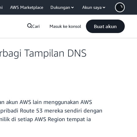
mi
AWS Marketplace
Dukungan
Akun saya
Buat akun
Cari
Masuk ke konsol
rbagi Tampilan DNS
gan akun AWS lain menggunakan AWS
pribadi Route 53 mereka sendiri dengan
ilik di setiap AWS Region tempat ia