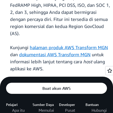
FedRAMP High, HIPAA, PCI DSS, ISO, dan SOC 1,
2, dan 3, sehingga Anda dapat bermigrasi
dengan percaya diri. Fitur ini tersedia di semua
region komersial dan kedua Region GovCloud
(AS).
Kunjungi
halaman produk AWS Transform MGN
dan
dokumentasi AWS Transform MGN
untuk
informasi lebih lanjut tentang cara
host
ulang
aplikasi ke AWS.
Buat akun AWS
Pelajari
Sumber Daya
Developer
Bantuan
Apa itu
Memulai
Pusat
Hubungi