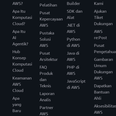
AWS?
Builder
Kami
Pelatihan
Apa Itu
SDK dan
Ajukan
Pusat
Komputasi
Alat
Tiket
Kepercayaan
Cloud?
Dukungan
AWS
.NET di
Apa Itu
AWS
AWS
Pustaka
AI
re:Post
Solusi
Python
Agentik?
AWS
di AWS
Pusat
Hub
Pengetahua
Pusat
Java di
Konsep
Arsitektur
AWS
Gambaran
Komputasi
Umum
FAQ
PHP di
Cloud
Dukungan
Produk
AWS
Keamanan
AWS
dan
JavaScript
AWS
Teknis
Dapatkan
di AWS
Cloud
Bantuan
Laporan
Apa
Ahli
Analis
yang
Aksesibilita
Partner
Baru
AWS
AWS