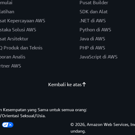
mulai
Pusat Builder
latihan
SDK dan Alat
sat Kepercayaan AWS
.NET di AWS
staka Solusi AWS
Python di AWS
sat Arsitektur
Java di AWS
Q Produk dan Teknis
PHP di AWS
poran Analis
JavaScript di AWS
rtner AWS
Kembali ke atas
n Kesempatan yang Sama untuk semua orang:
/Orientasi Seksual/Usia.
a
© 2026, Amazon Web Services, Inc.
undang.