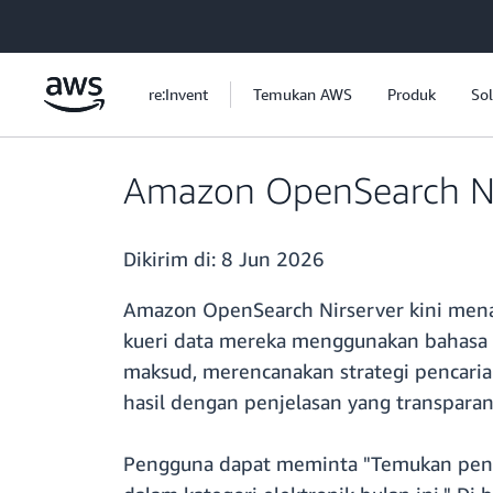
a11y-skip-to-main-content
re:Invent
Temukan AWS
Produk
Sol
Amazon OpenSearch Nir
Dikirim di:
8 Jun 2026
Amazon OpenSearch Nirserver kini me
kueri data mereka menggunakan bahasa a
maksud, merencanakan strategi pencaria
hasil dengan penjelasan yang transparan
Pengguna dapat meminta "Temukan pener