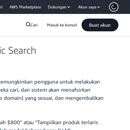
mi
AWS Marketplace
Dukungan
Akun saya
Buat akun
Cari
Masuk ke konsol
c Search
memungkinkan pengguna untuk melakukan
ka cari, dan sistem akan menafsirkan
us domain) yang sesuai, dan mengembalikan
 $800" atau "Tampilkan produk terlaris