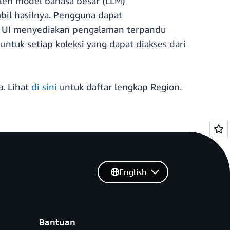
oleh model bahasa besar (LLM)
il hasilnya. Pengguna dapat
h UI menyediakan pengalaman terpandu
ntuk setiap koleksi yang dapat diakses dari
a. Lihat
di sini
untuk daftar lengkap Region.
English
Bantuan