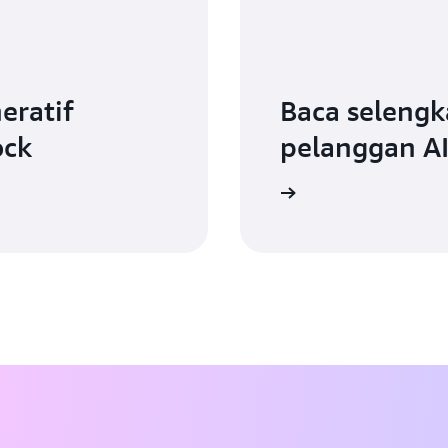
eratif
Baca selengk
ock
pelanggan AI
Baca selengkapnya