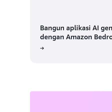
Bangun aplikasi AI gen
dengan Amazon Bedr
Pelajari selengkapnya