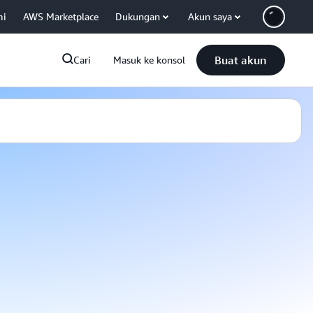
mi
AWS Marketplace
Dukungan
Akun saya
Buat akun
Cari
Masuk ke konsol