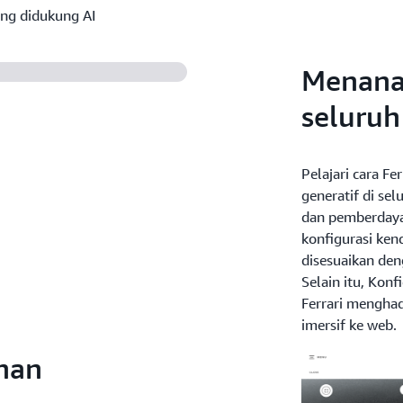
ang didukung AI
Menanam
seluruh
Pelajari cara F
generatif di se
dan pemberdaya
konfigurasi ken
disesuaikan den
Selain itu, Kon
Ferrari menghad
imersif ke web.
nan