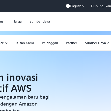
English
Hubungi ka
usi
Harga
Sumber daya
jari
Kisah Kami
Pelanggan
Partner
Sumber Daya
 inovasi
tif AWS
 pengalaman baru bagi
al dengan Amazon
embelian,