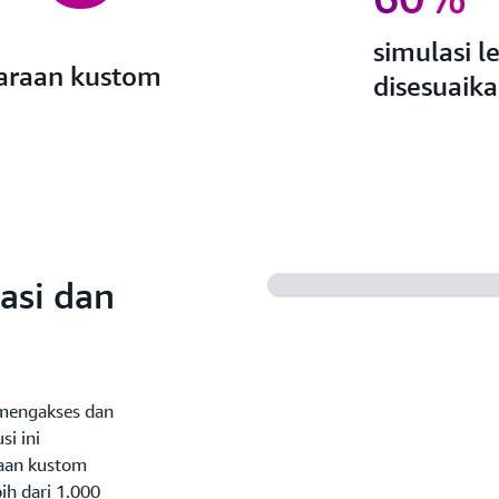
simulasi 
daraan kustom
disesuaik
asi dan
mengakses dan
i ini
raan kustom
ih dari 1.000