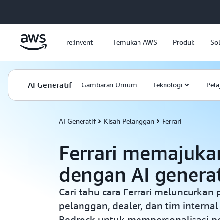
a11y-skip-to-main-content
re:Invent
Temukan AWS
Produk
Sol
AI Generatif
Gambaran Umum
Teknologi
Pela
AI Generatif
Kisah Pelanggan
Ferrari
Ferrari memajukan
dengan AI genera
Cari tahu cara Ferrari meluncurkan
pelanggan, dealer, dan tim intern
Bedrock untuk mempersonalisasi p