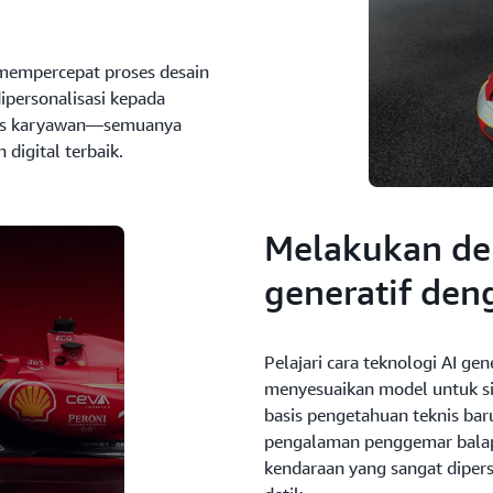
 mempercepat proses desain
ipersonalisasi kepada
tas karyawan—semuanya
digital terbaik.
Melakukan dep
generatif den
Pelajari cara teknologi AI ge
menyesuaikan model untuk s
basis pengetahuan teknis bar
pengalaman penggemar balap
kendaraan yang sangat diper