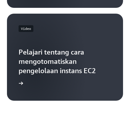
Video
Pelajari tentang cara
mengotomatiskan
pengelolaan instans EC2
on video