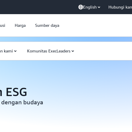
English
Hubungi ka
usi
Harga
Sumber daya
an kami
Komunitas ExecLeaders
n ESG
 dengan budaya