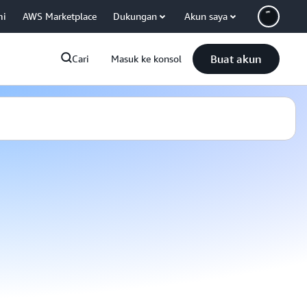
mi
AWS Marketplace
Dukungan
Akun saya
Buat akun
Cari
Masuk ke konsol