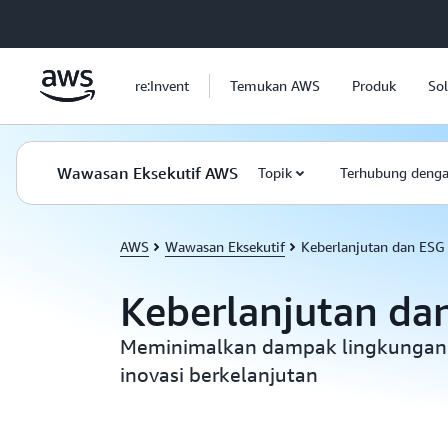
a11y-skip-to-main-content
re:Invent
Temukan AWS
Produk
Sol
Wawasan Eksekutif AWS
Topik
Terhubung deng
AWS
Wawasan Eksekutif
Keberlanjutan dan ESG
Keberlanjutan da
Meminimalkan dampak lingkungan
inovasi berkelanjutan