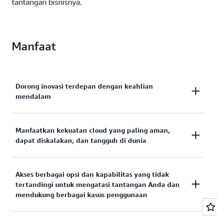
tantangan bisnisnya.
Manfaat
Dorong inovasi terdepan dengan keahlian
mendalam
Para pemimpin di seluruh industri mengandalkan
Manfaatkan kekuatan cloud yang paling aman,
dapat diskalakan, dan tangguh di dunia
keahlian AWS yang dikembangkan dari pengalaman
bekerja dengan pelanggan layanan keuangan selama
lebih dari 15 tahun.
Jalankan beban kerja sangat penting Anda di mana
Akses berbagai opsi dan kapabilitas yang tidak
tertandingi untuk mengatasi tantangan Anda dan
saja dengan yakin, sekarang dan nanti.
mendukung berbagai kasus penggunaan