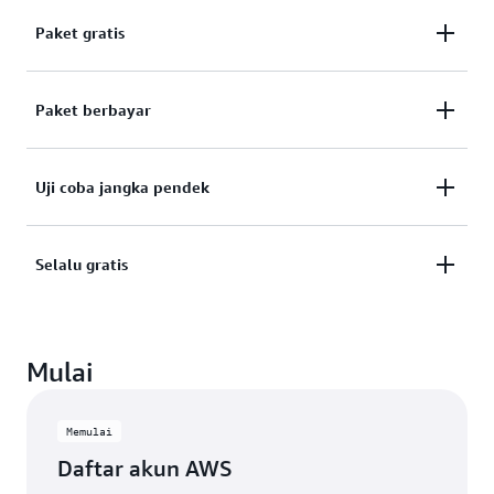
Paket gratis
Mulailah perjalanan AWS Anda dengan kredit
Paket berbayar
Tingkat Free hingga 200 USD. Dapatkan akses ke
30+ layanan yang selalu tersedia secara gratis.
Akses portofolio lengkap 150+ layanan AWS kami
Uji coba jangka pendek
Jelajahi dan coba layanan AWS tanpa biaya selama
dengan harga bayar sesuai pemakaian, serta
hingga 6 bulan.
manfaatkan 30+ layanan yang Selalu Tersedia secara
Rasakan layanan AWS tertentu melalui uji coba
Selalu gratis
Gratis. Bangun dan skalakan solusi Anda dengan
gratis yang terbatas. Awali uji coba saat mulai
percaya diri.
menggunakan layanan, dan gunakan kredit yang
Manfaatkan penawaran layanan gratis terus-
memenuhi syarat untuk penggunaan di luar batas uji
Mulai
menerus dengan batas bulanan yang ditentukan.
coba.
Ketika pelanggan melebihi batas penggunaan gratis
ini atau mengakses fitur yang tidak termasuk dalam
Memulai
tingkat free, kredit otomatis diterapkan untuk
Daftar akun AWS
menutup biaya tambahan.