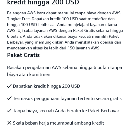
kredit hingga 200 USD
Pelanggan AWS baru dapat memulai tanpa biaya dengan AWS
Tingkat Free. Dapatkan kredit 100 USD saat mendaftar dan
hingga 100 USD lebih saat Anda menjelajahi layanan utama
AWS. Uji coba layanan AWS dengan Paket Gratis selama hingga
6 bulan. Anda tidak akan dikenai biaya kecuali memilih Paket
Berbayar, yang memungkinkan Anda menskalakan operasi dan
mendapatkan akses ke lebih dari 150 layanan AWS.
Paket Gratis
Rasakan pengalaman AWS selama hingga 6 bulan tanpa
biaya atau komitmen
Dapatkan kredit hingga 200 USD
Termasuk penggunaan layanan tertentu secara gratis
Tanpa biaya, kecuali Anda beralih ke Paket Berbayar
Skala beban kerja melampaui ambang kredit