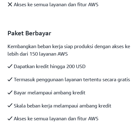
Akses ke semua layanan dan fitur AWS
Paket Berbayar
Kembangkan beban kerja siap produksi dengan akses ke
lebih dari 150 layanan AWS
Dapatkan kredit hingga 200 USD
Termasuk penggunaan layanan tertentu secara gratis
Bayar melampaui ambang kredit
Skala beban kerja melampaui ambang kredit
Akses ke semua layanan dan fitur AWS