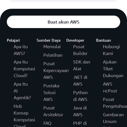
Buat akun AWS
Pelajari
Sumber Daya
Developer
Bantuan
Apa itu
Memulai
Pusat
Hubungi
AWS?
Builder
Kami
Pelatihan
Apa Itu
SDK dan
Ajukan
Pusat
Komputasi
Alat
Tiket
Kepercayaan
Cloud?
Dukungan
AWS
.NET di
Apa Itu
AWS
AWS
Pustaka
AI
re:Post
Solusi
Python
Agentik?
AWS
di AWS
Pusat
Hub
Pengetahua
Pusat
Java di
Konsep
Arsitektur
AWS
Gambaran
Komputasi
Umum
FAQ
PHP di
Cloud