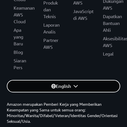
Dukungan
Produk
AWS
Keamanan
AWS
dan
JavaScript
AWS
Teknis
Dapatkan
di AWS
Cloud
Bantuan
Laporan
Apa
Ahli
Analis
yang
Aksesibilita
Partner
Baru
AWS
AWS
Blog
Legal
Siaran
Pers
English
Amazon merupakan Pemberi Kerja yang Memberikan
Kesempatan yang Sama untuk semua orang:
Minoritas/Wanita/Difabel/Veteran/Identitas Gender/Orientasi
Seksual/Usia.