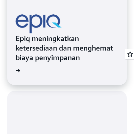
Epiq meningkatkan
ketersediaan dan menghemat
biaya penyimpanan
i kasus