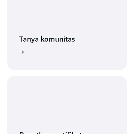
panduan
Tanya komunitas
engkapnya