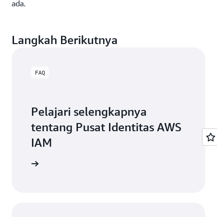
ada.
Langkah Berikutnya
FAQ
Pelajari selengkapnya
tentang Pusat Identitas AWS
IAM
aman FAQ