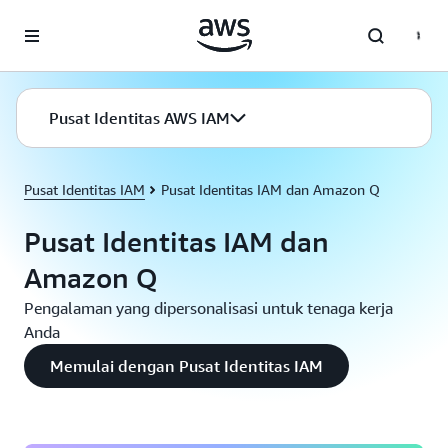
a11y-skip-to-main-content
Pusat Identitas AWS IAM
Pusat Identitas IAM
Pusat Identitas IAM dan Amazon Q
Pusat Identitas IAM dan
Amazon Q
Pengalaman yang dipersonalisasi untuk tenaga kerja
Anda
Memulai dengan Pusat Identitas IAM