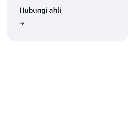
Hubungi ahli
ngi kami