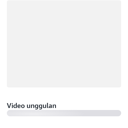
Memuat
iRobot memungkinkan generasi masa depan dengan
rumah terkoneksi yang memiliki arsitektur tanpa
server (2:28)
MOIA milik Grup Volkswagen mengembangkan solusi
Video unggulan
kendaraan terkoneksi untuk armada transportasi
online listrik (1:19)
VIZIO menghubungkan jutaan TV dengan Amazon