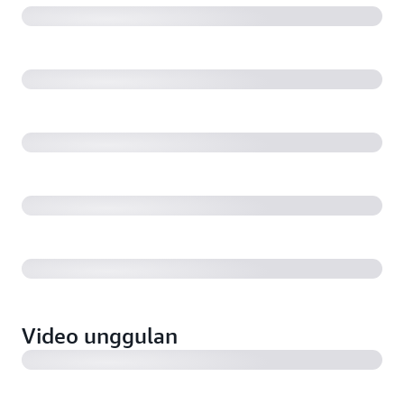
Alexa dan AWS IoT (3:00)
Modjoul mengirimkan data keselamatan ke pelanggan
5x lebih cepat menggunakan AWS IoT (3:00)
Deutsche Bahn mendapatkan wawasan baru mengenai
armada kereta dengan AWS IoT (1:49)
iDevices mempercepat inovasi dan mengembangkan
perangkat lunak produk dengan kecenderungan alami
menggunakan AWS IoT (1:52)
Pentair menggunakan AWS IoT untuk meningkatkan
proses filtrasi dan meningkatkan kinerja sebesar 10%
(2:26)
Video unggulan
Volkswagen sedang membangun cloud industri
dengan AWS IoT (3:13)
Comcast menggunakan AWS IoT untuk membangun